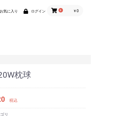
0
￥0
お気に入り
ログイン
V20W枕球
20
税込
ゴリ