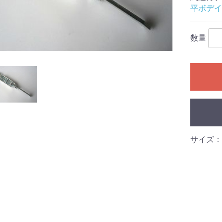
平ボデイ
数量
サイズ：